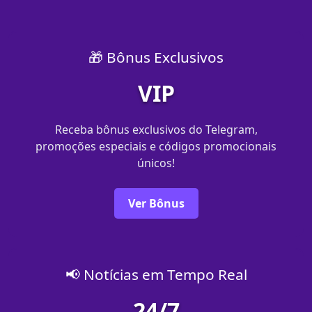
🎁 Bônus Exclusivos
VIP
Receba bônus exclusivos do Telegram,
promoções especiais e códigos promocionais
únicos!
Ver Bônus
📢 Notícias em Tempo Real
24/7