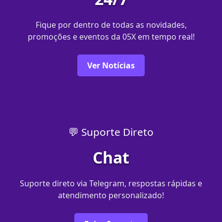
Fique por dentro de todas as novidades,
promoções e eventos da 05X em tempo real!
Ver Notícias
💬 Suporte Direto
Chat
Suporte direto via Telegram, respostas rápidas e
atendimento personalizado!