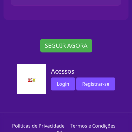
SEGUIR AGORA
Acessos
Login
Registrar-se
Políticas de Privacidade
Termos e Condições