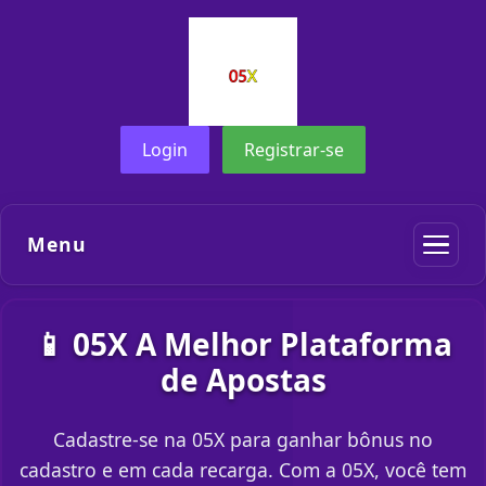
Login
Registrar-se
Menu
📱 05X A Melhor Plataforma
de Apostas
Cadastre-se na 05X para ganhar bônus no
cadastro e em cada recarga. Com a 05X, você tem