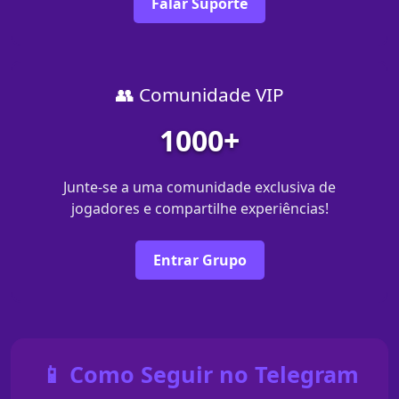
Falar Suporte
👥 Comunidade VIP
1000+
Junte-se a uma comunidade exclusiva de
jogadores e compartilhe experiências!
Entrar Grupo
📱 Como Seguir no Telegram