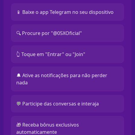
📱 Baixe o app Telegram no seu dispositivo
🔍 Procure por "@05XOficial"
👆 Toque em "Entrar" ou "Join"
🔔 Ative as notificações para não perder
nada
💬 Participe das conversas e interaja
🎁 Receba bônus exclusivos
automaticamente