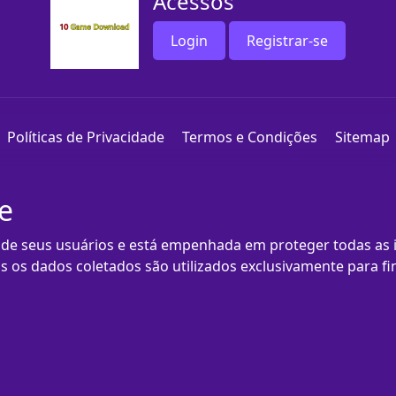
Acessos
Login
Registrar-se
Políticas de Privacidade
Termos e Condições
Sitemap
de
 de seus usuários e está empenhada em proteger todas as 
 os dados coletados são utilizados exclusivamente para fi