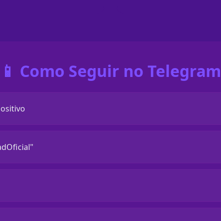
📱 Como Seguir no Telegram
ositivo
dOficial"