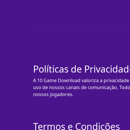
Políticas de Privacida
A 10 Game Download valoriza a privacidade
uso de nossos canais de comunicação. Todos
nossos jogadores.
Termos e Condições