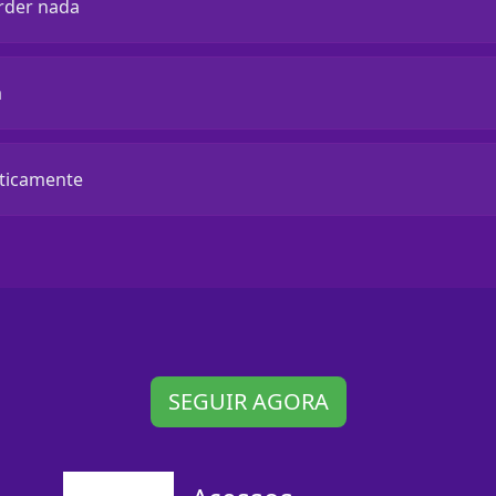
erder nada
a
aticamente
SEGUIR AGORA