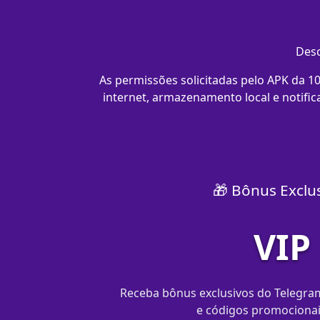
Desc
As permissões solicitadas pelo APK da 
internet, armazenamento local e notifi
🎁 Bônus Exclu
VIP
Receba bônus exclusivos do Telegra
e códigos promocionai