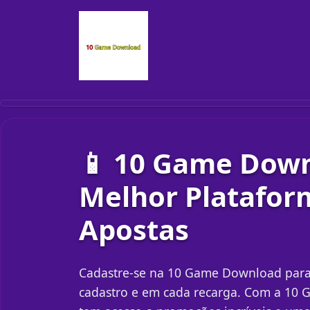
📱 10 Game Dow
Melhor Platafor
Apostas
Cadastre-se na 10 Game Download par
cadastro e em cada recarga. Com a 10