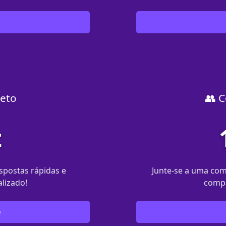
reto
👥 
t
espostas rápidas e
Junte-se a uma com
lizado!
compa
e