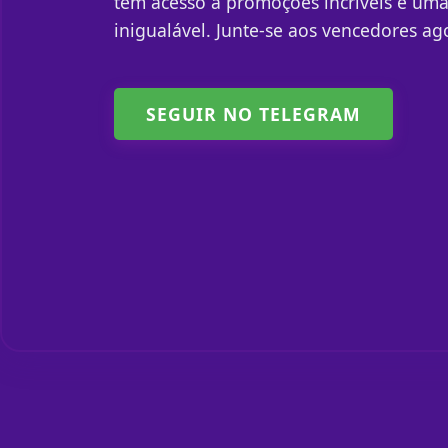
tem acesso a promoções incríveis e uma
inigualável. Junte-se aos vencedores ag
SEGUIR NO TELEGRAM