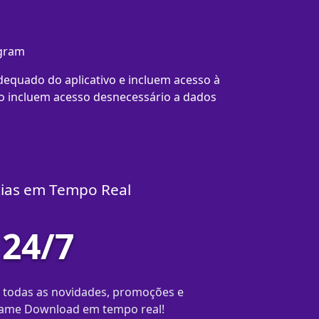
egram
equado do aplicativo e incluem acesso à
ão incluem acesso desnecessário a dados
cias em Tempo Real
24/7
e todas as novidades, promoções e
Game Download em tempo real!