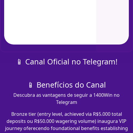
📱 Canal Oficial no Telegram!
📱 Benefícios do Canal
Descubra as vantagens de seguir a 1400Win no
Telegram
Bronze tier (entry level, achieved via R$5.000 total
deposits ou R$50.000 wagering volume) inaugura VIP
journey oferecendo foundational benefits establishing