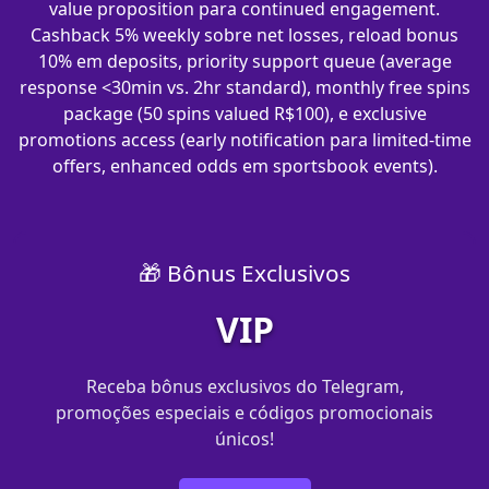
value proposition para continued engagement.
Cashback 5% weekly sobre net losses, reload bonus
10% em deposits, priority support queue (average
response <30min vs. 2hr standard), monthly free spins
package (50 spins valued R$100), e exclusive
promotions access (early notification para limited-time
offers, enhanced odds em sportsbook events).
🎁 Bônus Exclusivos
VIP
Receba bônus exclusivos do Telegram,
promoções especiais e códigos promocionais
únicos!