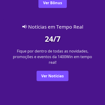
Ver Bônus
📢 Notícias em Tempo Real
24/7
Fique por dentro de todas as novidades,
promoções e eventos da 1400Win em tempo
real!
Ver Notícias