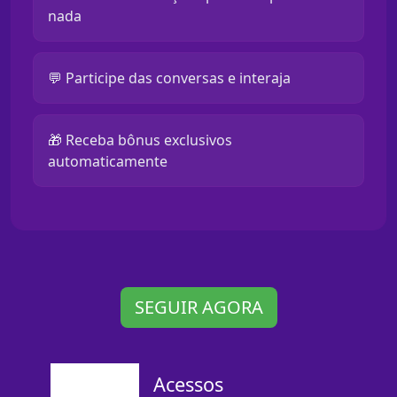
nada
💬 Participe das conversas e interaja
🎁 Receba bônus exclusivos
automaticamente
SEGUIR AGORA
Acessos