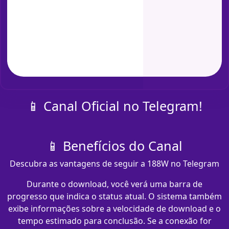
📱 Canal Oficial no Telegram!
📱 Benefícios do Canal
Descubra as vantagens de seguir a 188W no Telegram
Durante o download, você verá uma barra de
progresso que indica o status atual. O sistema também
exibe informações sobre a velocidade de download e o
tempo estimado para conclusão. Se a conexão for