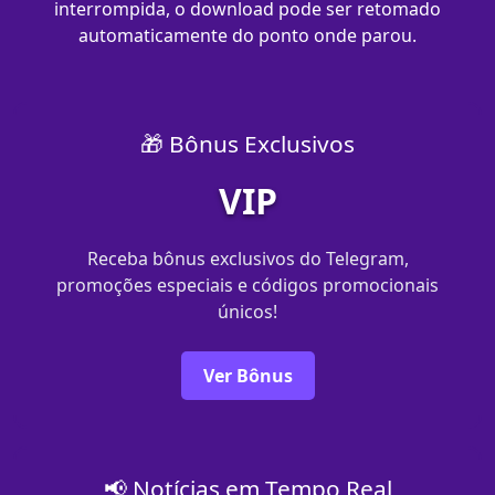
interrompida, o download pode ser retomado
automaticamente do ponto onde parou.
🎁 Bônus Exclusivos
VIP
Receba bônus exclusivos do Telegram,
promoções especiais e códigos promocionais
únicos!
Ver Bônus
📢 Notícias em Tempo Real