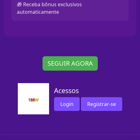
🎁 Receba bônus exclusivos
automaticamente
SEGUIR AGORA
Acessos
Login
Registrar-se