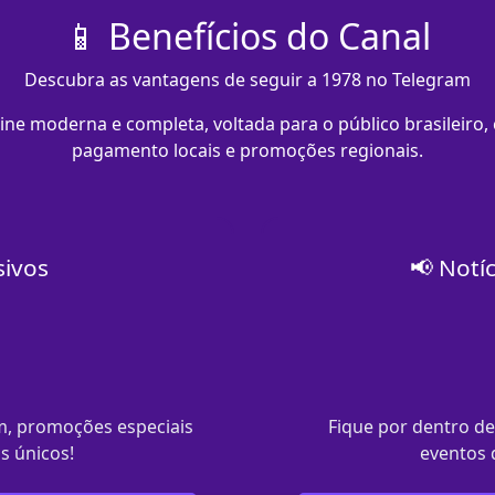
📱 Benefícios do Canal
Descubra as vantagens de seguir a 1978 no Telegram
ine moderna e completa, voltada para o público brasileir
pagamento locais e promoções regionais.
sivos
📢 Notí
m, promoções especiais
Fique por dentro d
s únicos!
eventos 