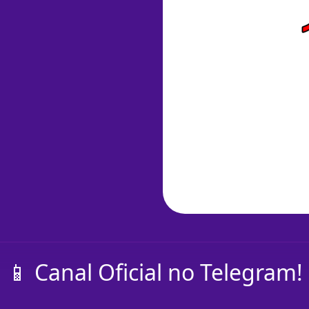
📱 Canal Oficial no Telegram!