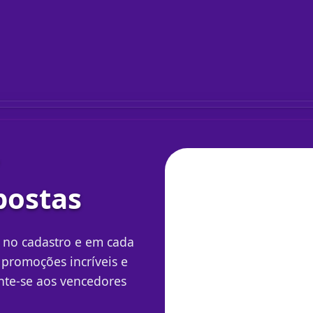
postas
 no cadastro e em cada
 promoções incríveis e
unte-se aos vencedores