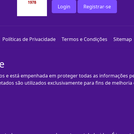
Login
Registrar-se
Políticas de Privacidade
Termos e Condições
Sitemap
de
rios e está empenhada em proteger todas as informações p
tados são utilizados exclusivamente para fins de melhoria