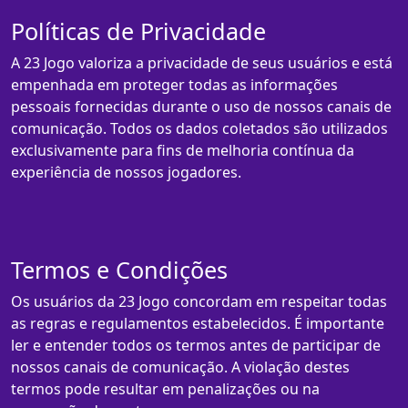
Políticas de Privacidade
A 23 Jogo valoriza a privacidade de seus usuários e está
empenhada em proteger todas as informações
pessoais fornecidas durante o uso de nossos canais de
comunicação. Todos os dados coletados são utilizados
exclusivamente para fins de melhoria contínua da
experiência de nossos jogadores.
Termos e Condições
Os usuários da 23 Jogo concordam em respeitar todas
as regras e regulamentos estabelecidos. É importante
ler e entender todos os termos antes de participar de
nossos canais de comunicação. A violação destes
termos pode resultar em penalizações ou na