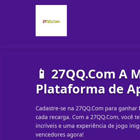
📱 27QQ.Com A 
Plataforma de A
Cadastre-se na 27QQ.Com para ganhar 
cada recarga. Com a 27QQ.Com, você t
incríveis e uma experiência de jogo inig
vencedores agora!