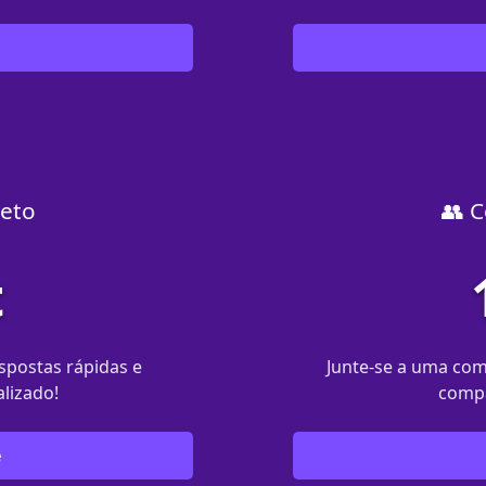
reto
👥 
t
espostas rápidas e
Junte-se a uma com
lizado!
compa
e