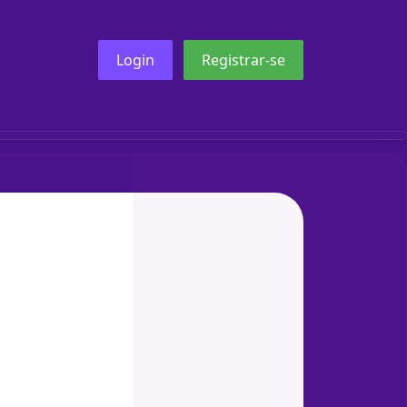
Login
Registrar-se