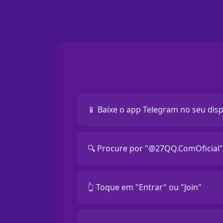
📱 Baixe o app Telegram no seu disp
🔍 Procure por "@27QQ.ComOficial"
👆 Toque em "Entrar" ou "Join"