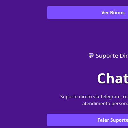
Ver Bônus
💬 Suporte Di
Cha
Suporte direto via Telegram, r
atendimento persona
Falar Suport