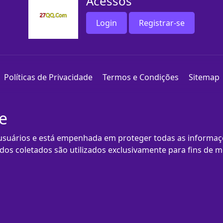
Acessos
Login
Registrar-se
Políticas de Privacidade
Termos e Condições
Sitemap
de
 usuários e está empenhada em proteger todas as informaç
os coletados são utilizados exclusivamente para fins de m