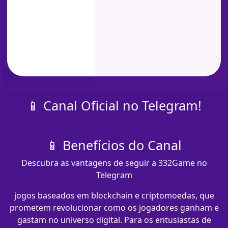
📱 Canal Oficial no Telegram!
📱 Benefícios do Canal
Descubra as vantagens de seguir a 332Game no
Telegram
jogos baseados em blockchain e criptomoedas, que
prometem revolucionar como os jogadores ganham e
gastam no universo digital. Para os entusiastas de