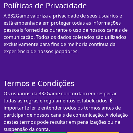
Políticas de Privacidade
A 332Game valoriza a privacidade de seus usuários e
está empenhada em proteger todas as informações
pessoais fornecidas durante o uso de nossos canais de
comunicação. Todos os dados coletados são utilizados
exclusivamente para fins de melhoria contínua da
experiência de nossos jogadores.
Termos e Condições
Os usuários da 332Game concordam em respeitar
todas as regras e regulamentos estabelecidos. É
importante ler e entender todos os termos antes de
participar de nossos canais de comunicação. A violação
destes termos pode resultar em penalizações ou na
suspensão da conta.