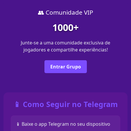
👥 Comunidade VIP
1000+
Junte-se a uma comunidade exclusiva de
jogadores e compartilhe experiências!
Entrar Grupo
📱 Como Seguir no Telegram
📱 Baixe o app Telegram no seu dispositivo