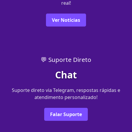
real!
Ver Notícias
💬 Suporte Direto
Chat
Suporte direto via Telegram, respostas rápidas e
atendimento personalizado!
Falar Suporte