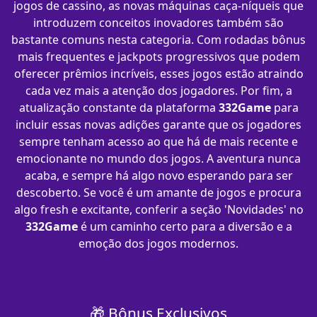
jogos de cassino, as novas máquinas caça-níqueis que
introduzem conceitos inovadores também são
bastante comuns nesta categoria. Com rodadas bônus
mais frequentes e jackpots progressivos que podem
oferecer prêmios incríveis, esses jogos estão atraindo
cada vez mais a atenção dos jogadores. Por fim, a
atualização constante da plataforma
332Game
para
incluir essas novas adições garante que os jogadores
sempre tenham acesso ao que há de mais recente e
emocionante no mundo dos jogos. A aventura nunca
acaba, e sempre há algo novo esperando para ser
descoberto. Se você é um amante de jogos e procura
algo fresh e excitante, conferir a seção 'Novidades' no
332Game
é um caminho certo para a diversão e a
emoção dos jogos modernos.
🎁 Bônus Exclusivos