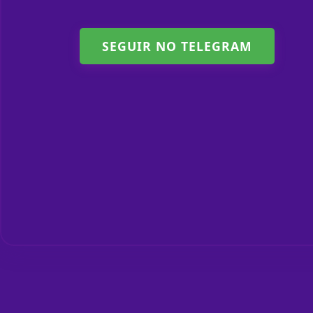
SEGUIR NO TELEGRAM