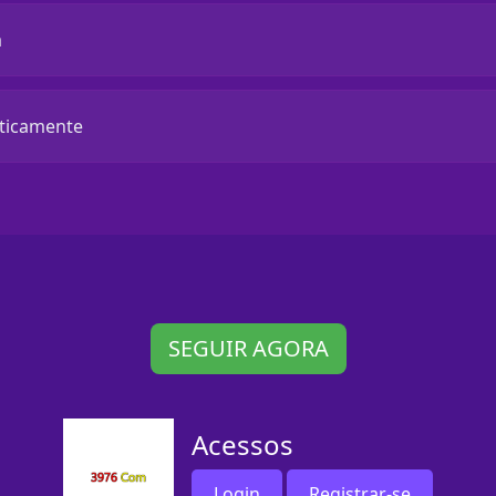
a
aticamente
SEGUIR AGORA
Acessos
Login
Registrar-se