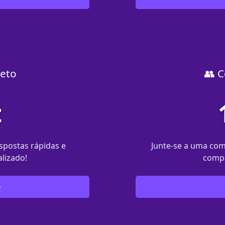
reto
👥 
t
espostas rápidas e
Junte-se a uma com
lizado!
compa
e