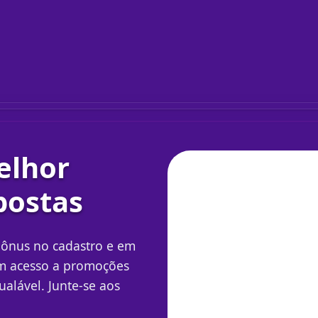
elhor
postas
bônus no cadastro e em
em acesso a promoções
ualável. Junte-se aos