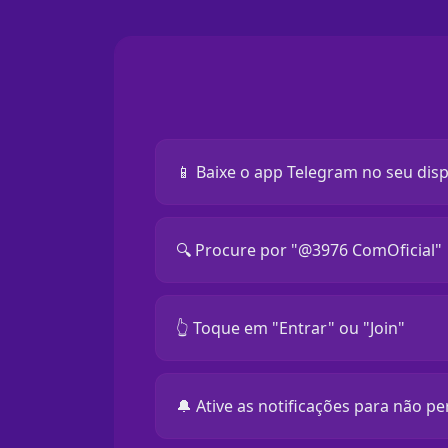
📱 Baixe o app Telegram no seu disp
🔍 Procure por "@3976 ComOficial"
👆 Toque em "Entrar" ou "Join"
🔔 Ative as notificações para não p