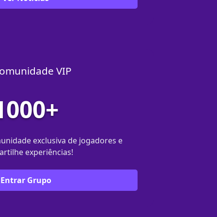
Comunidade VIP
1000+
unidade exclusiva de jogadores e
rtilhe experiências!
Entrar Grupo