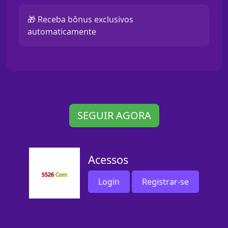
🎁 Receba bônus exclusivos
automaticamente
SEGUIR AGORA
Acessos
Login
Registrar-se