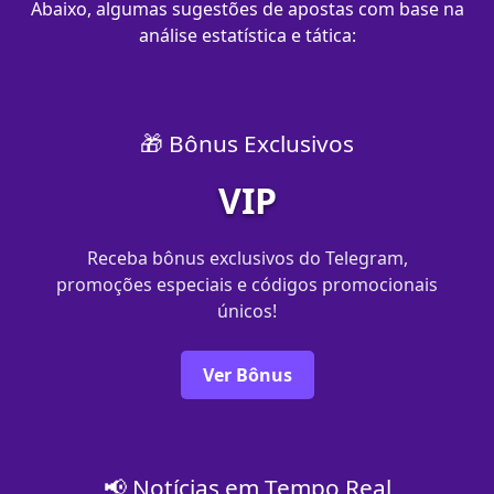
Abaixo, algumas sugestões de apostas com base na
análise estatística e tática:
🎁 Bônus Exclusivos
VIP
Receba bônus exclusivos do Telegram,
promoções especiais e códigos promocionais
únicos!
Ver Bônus
📢 Notícias em Tempo Real