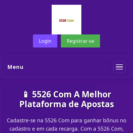
Login
Registrar-se
Menu
📱 5526 Com A Melhor
Plataforma de Apostas
Cadastre-se na 5526 Com para ganhar bônus no
cadastro e em cada recarga. Com a 5526 Com,