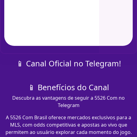
📱 Canal Oficial no Telegram!
📱 Benefícios do Canal
Descubra as vantagens de seguir a 5526 Com no
Telegram
A 5526 Com Brasil oferece mercados exclusivos para a
MLS, com odds competitivas e apostas ao vivo que
permitem ao usuário explorar cada momento do jogo.