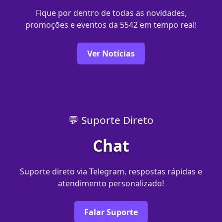
Fique por dentro de todas as novidades,
promoções e eventos da 5542 em tempo real!
Ver Notícias
💬 Suporte Direto
Chat
Suporte direto via Telegram, respostas rápidas e
atendimento personalizado!
Falar Suporte