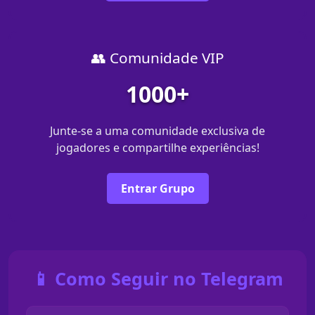
👥 Comunidade VIP
1000+
Junte-se a uma comunidade exclusiva de
jogadores e compartilhe experiências!
Entrar Grupo
📱 Como Seguir no Telegram