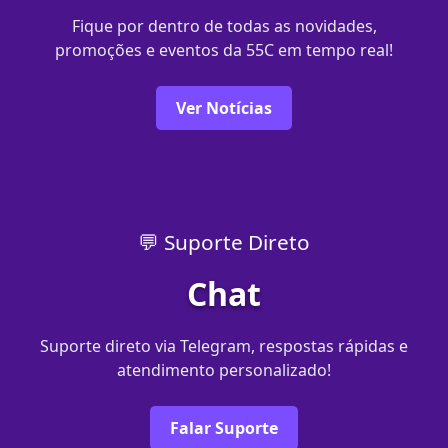
Fique por dentro de todas as novidades,
promoções e eventos da 55C em tempo real!
Ver Notícias
💬 Suporte Direto
Chat
Suporte direto via Telegram, respostas rápidas e
atendimento personalizado!
Falar Suporte