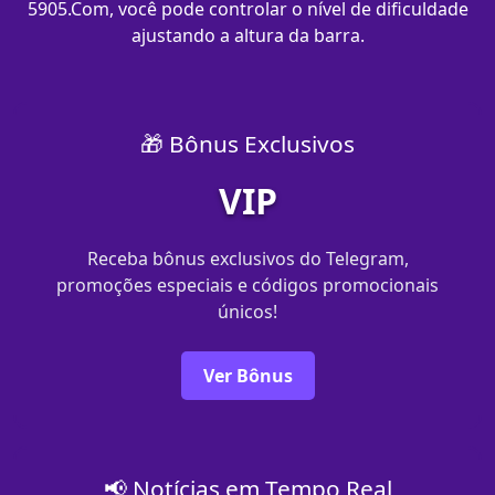
5905.Com, você pode controlar o nível de dificuldade
ajustando a altura da barra.
🎁 Bônus Exclusivos
VIP
Receba bônus exclusivos do Telegram,
promoções especiais e códigos promocionais
únicos!
Ver Bônus
📢 Notícias em Tempo Real