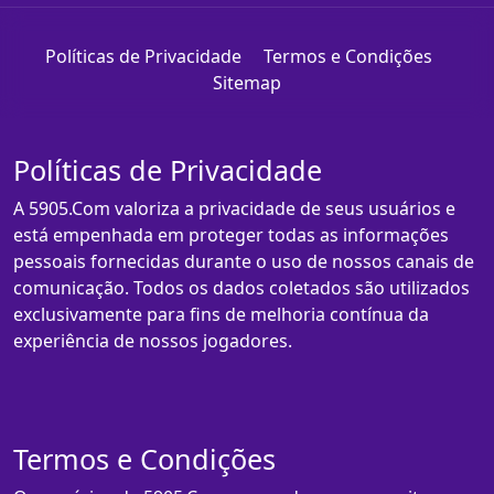
Políticas de Privacidade
Termos e Condições
Sitemap
Políticas de Privacidade
A 5905.Com valoriza a privacidade de seus usuários e
está empenhada em proteger todas as informações
pessoais fornecidas durante o uso de nossos canais de
comunicação. Todos os dados coletados são utilizados
exclusivamente para fins de melhoria contínua da
experiência de nossos jogadores.
Termos e Condições