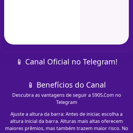
📱 Canal Oficial no Telegram!
📱 Benefícios do Canal
Descubra as vantagens de seguir a 5905.Com no
Telegram
Ajuste a altura da barra: Antes de iniciar, escolha a
altura inicial da barra. Alturas mais altas oferecem
maiores prêmios, mas também trazem maior risco. No