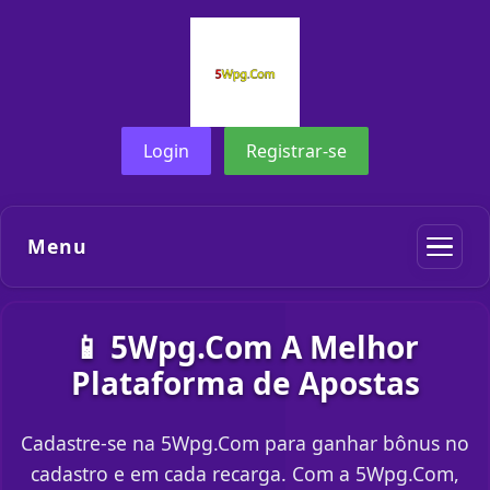
Login
Registrar-se
Menu
📱 5Wpg.Com A Melhor
Plataforma de Apostas
Cadastre-se na 5Wpg.Com para ganhar bônus no
cadastro e em cada recarga. Com a 5Wpg.Com,