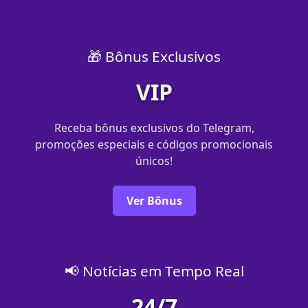
🎁 Bônus Exclusivos
VIP
Receba bônus exclusivos do Telegram,
promoções especiais e códigos promocionais
únicos!
Ver Bônus
📢 Notícias em Tempo Real
24/7