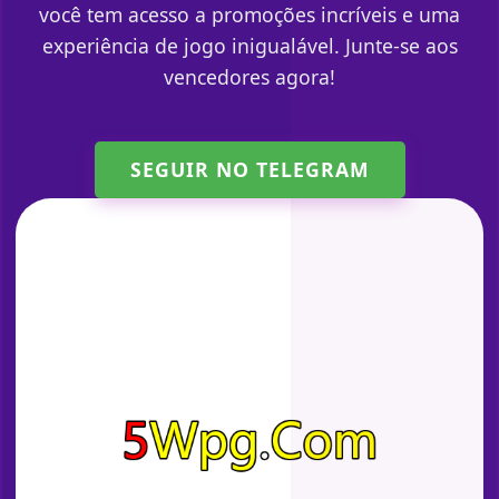
você tem acesso a promoções incríveis e uma
experiência de jogo inigualável. Junte-se aos
vencedores agora!
SEGUIR NO TELEGRAM