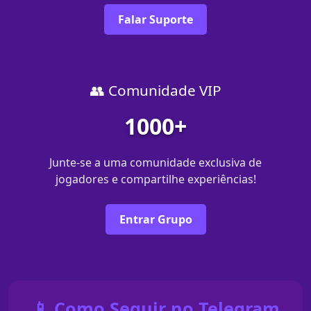
Falar Suporte
👥 Comunidade VIP
1000+
Junte-se a uma comunidade exclusiva de
jogadores e compartilhe experiências!
Entrar Grupo
📱 Como Seguir no Telegram