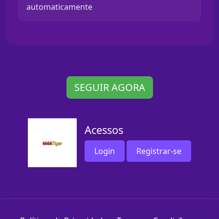
automaticamente
SEGUIR AGORA
Acessos
Login
Registrar-se