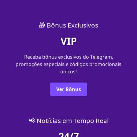
🎁 Bônus Exclusivos
VIP
Receba bônus exclusivos do Telegram,
promoções especiais e códigos promocionais
únicos!
Ver Bônus
📢 Notícias em Tempo Real
24/7