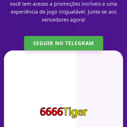
você tem acesso a promoções incríveis e uma
experiência de jogo inigualável. Junte-se aos
vencedores agora!
SEGUIR NO TELEGRAM