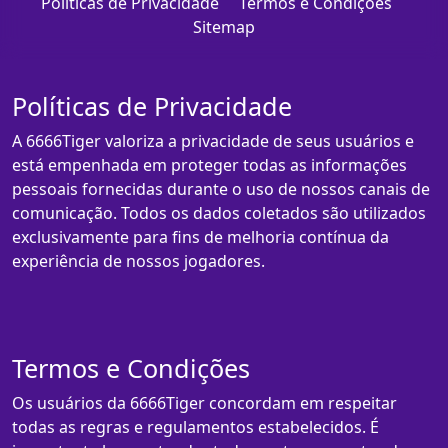
Políticas de Privacidade
Termos e Condições
Sitemap
Políticas de Privacidade
A 6666Tiger valoriza a privacidade de seus usuários e
está empenhada em proteger todas as informações
pessoais fornecidas durante o uso de nossos canais de
comunicação. Todos os dados coletados são utilizados
exclusivamente para fins de melhoria contínua da
experiência de nossos jogadores.
Termos e Condições
Os usuários da 6666Tiger concordam em respeitar
todas as regras e regulamentos estabelecidos. É