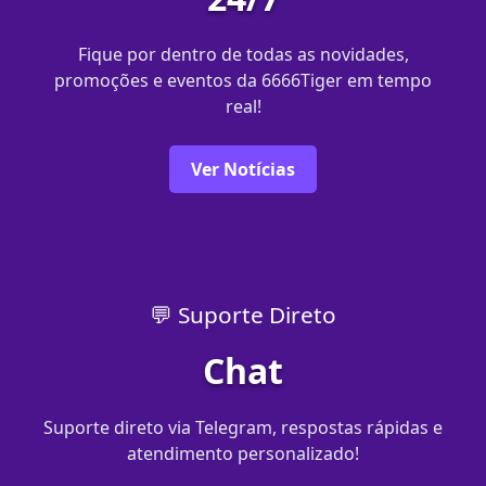
Fique por dentro de todas as novidades,
promoções e eventos da 6666Tiger em tempo
real!
Ver Notícias
💬 Suporte Direto
Chat
Suporte direto via Telegram, respostas rápidas e
atendimento personalizado!