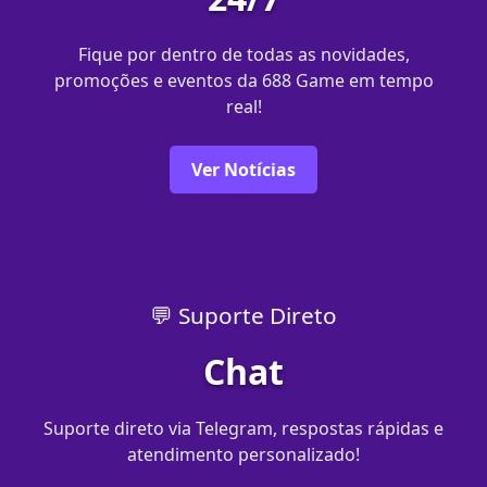
Fique por dentro de todas as novidades,
promoções e eventos da 688 Game em tempo
real!
Ver Notícias
💬 Suporte Direto
Chat
Suporte direto via Telegram, respostas rápidas e
atendimento personalizado!