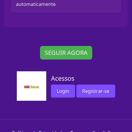
automaticamente
SEGUIR AGORA
Acessos
Login
Registrar-se