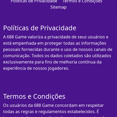
Políticas de Privacidade
Termos e Condições
Sitemap
Políticas de Privacidade
A 688 Game valoriza a privacidade de seus usuários e
está empenhada em proteger todas as informações
pessoais fornecidas durante o uso de nossos canais de
comunicação. Todos os dados coletados são utilizados
exclusivamente para fins de melhoria contínua da
experiência de nossos jogadores.
Termos e Condições
Os usuários da 688 Game concordam em respeitar
todas as regras e regulamentos estabelecidos. É