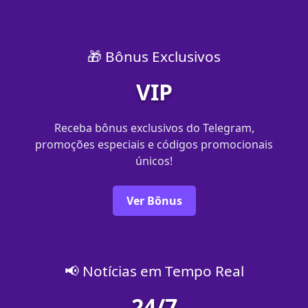
🎁 Bônus Exclusivos
VIP
Receba bônus exclusivos do Telegram,
promoções especiais e códigos promocionais
únicos!
Ver Bônus
📢 Notícias em Tempo Real
24/7