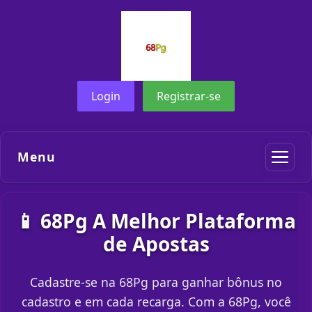
Login
Registrar-se
Menu
📱 68Pg A Melhor Plataforma
de Apostas
Cadastre-se na 68Pg para ganhar bônus no
cadastro e em cada recarga. Com a 68Pg, você