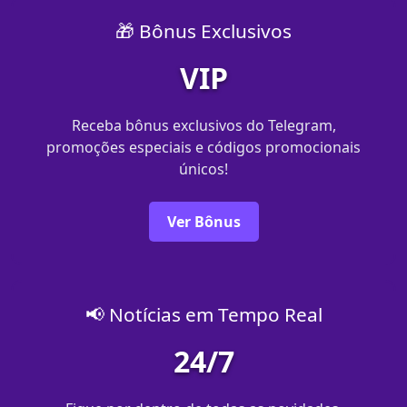
🎁 Bônus Exclusivos
VIP
Receba bônus exclusivos do Telegram,
promoções especiais e códigos promocionais
únicos!
Ver Bônus
📢 Notícias em Tempo Real
24/7