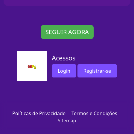
SEGUIR AGORA
Acessos
Login
Registrar-se
Políticas de Privacidade
Termos e Condições
Sitemap