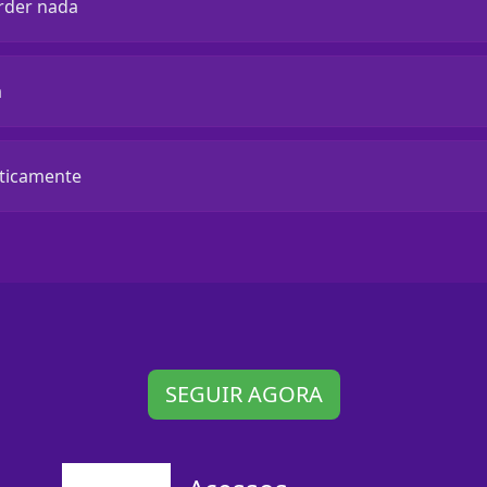
erder nada
a
aticamente
SEGUIR AGORA