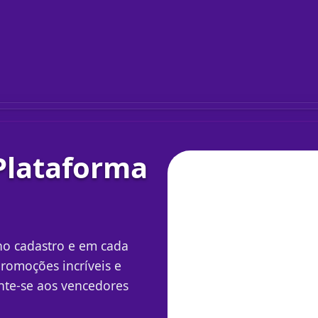
Plataforma
no cadastro e em cada
romoções incríveis e
unte-se aos vencedores