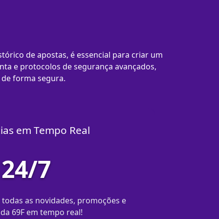
órico de apostas, é essencial para criar um
onta e protocolos de segurança avançados,
 de forma segura.
cias em Tempo Real
24/7
e todas as novidades, promoções e
 da 69F em tempo real!