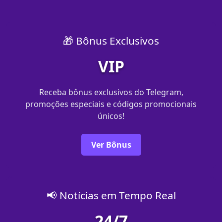
🎁 Bônus Exclusivos
VIP
Receba bônus exclusivos do Telegram,
promoções especiais e códigos promocionais
únicos!
Ver Bônus
📢 Notícias em Tempo Real
24/7