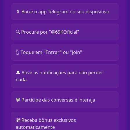
📱 Baixe o app Telegram no seu dispositivo
🔍 Procure por "@69KOficial"
👆 Toque em "Entrar" ou "Join"
🔔 Ative as notificações para não perder
nada
💬 Participe das conversas e interaja
🎁 Receba bônus exclusivos
automaticamente