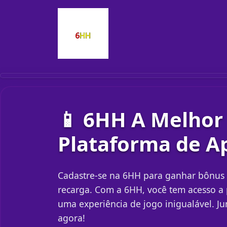
📱 6HH A Melhor
Plataforma de A
Cadastre-se na 6HH para ganhar bônus 
recarga. Com a 6HH, você tem acesso a 
uma experiência de jogo inigualável. J
agora!