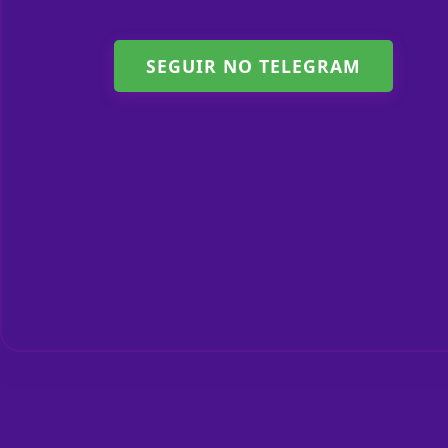
SEGUIR NO TELEGRAM