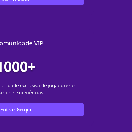
Comunidade VIP
1000+
unidade exclusiva de jogadores e
rtilhe experiências!
Entrar Grupo