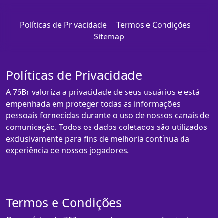
Políticas de Privacidade
Termos e Condições
Sitemap
Políticas de Privacidade
A 76Br valoriza a privacidade de seus usuários e está
empenhada em proteger todas as informações
pessoais fornecidas durante o uso de nossos canais de
comunicação. Todos os dados coletados são utilizados
exclusivamente para fins de melhoria contínua da
experiência de nossos jogadores.
Termos e Condições