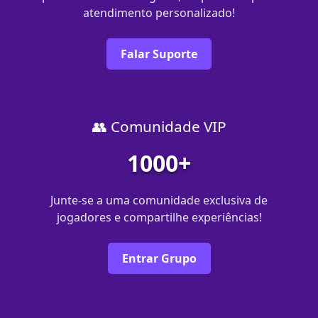
atendimento personalizado!
Falar Suporte
👥 Comunidade VIP
1000+
Junte-se a uma comunidade exclusiva de
jogadores e compartilhe experiências!
Entrar Grupo