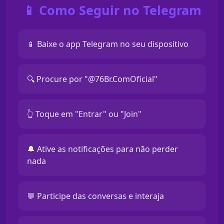
📱 Como Seguir no Telegram
📱 Baixe o app Telegram no seu dispositivo
🔍 Procure por "@76Br.ComOficial"
👆 Toque em "Entrar" ou "Join"
🔔 Ative as notificações para não perder
nada
💬 Participe das conversas e interaja