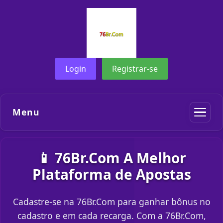
Login
Registrar-se
Menu
📱 76Br.Com A Melhor
Plataforma de Apostas
Cadastre-se na 76Br.Com para ganhar bônus no
cadastro e em cada recarga. Com a 76Br.Com,