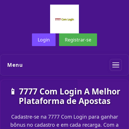
Login
Registrar-se
Menu
📱 7777 Com Login A Melhor
Plataforma de Apostas
Cadastre-se na 7777 Com Login para ganhar
bônus no cadastro e em cada recarga. Com a