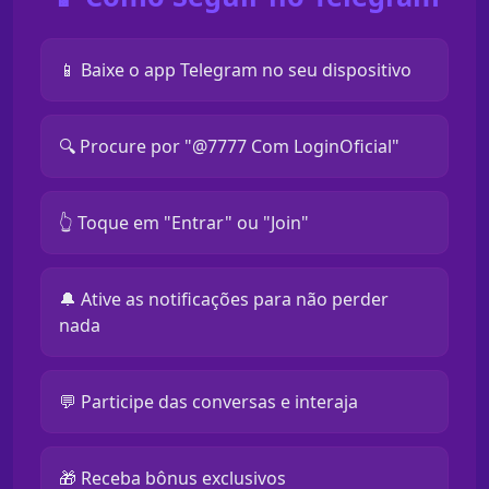
📱 Baixe o app Telegram no seu dispositivo
🔍 Procure por "@7777 Com LoginOficial"
👆 Toque em "Entrar" ou "Join"
🔔 Ative as notificações para não perder
nada
💬 Participe das conversas e interaja
🎁 Receba bônus exclusivos