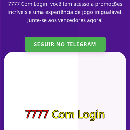
7777 Com Login, você tem acesso a promoções
incríveis e uma experiência de jogo inigualável.
Junte-se aos vencedores agora!
SEGUIR NO TELEGRAM