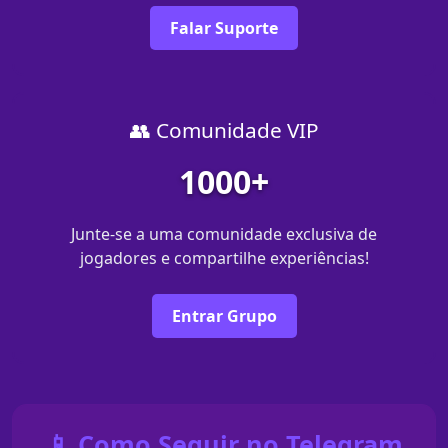
Falar Suporte
👥 Comunidade VIP
1000+
Junte-se a uma comunidade exclusiva de
jogadores e compartilhe experiências!
Entrar Grupo
📱 Como Seguir no Telegram