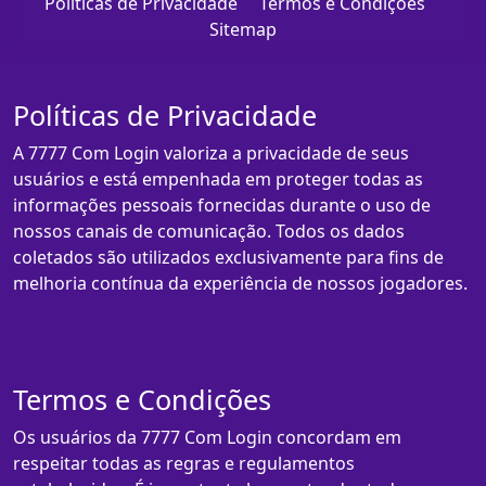
Políticas de Privacidade
Termos e Condições
Sitemap
Políticas de Privacidade
A 7777 Com Login valoriza a privacidade de seus
usuários e está empenhada em proteger todas as
informações pessoais fornecidas durante o uso de
nossos canais de comunicação. Todos os dados
coletados são utilizados exclusivamente para fins de
melhoria contínua da experiência de nossos jogadores.
Termos e Condições
Os usuários da 7777 Com Login concordam em
respeitar todas as regras e regulamentos