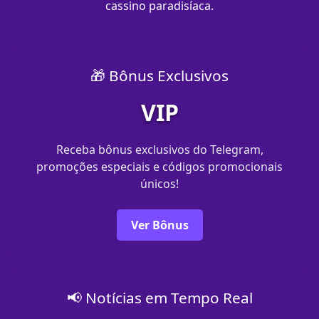
cassino paradisíaca.
🎁 Bônus Exclusivos
VIP
Receba bônus exclusivos do Telegram,
promoções especiais e códigos promocionais
únicos!
Ver Bônus
📢 Notícias em Tempo Real