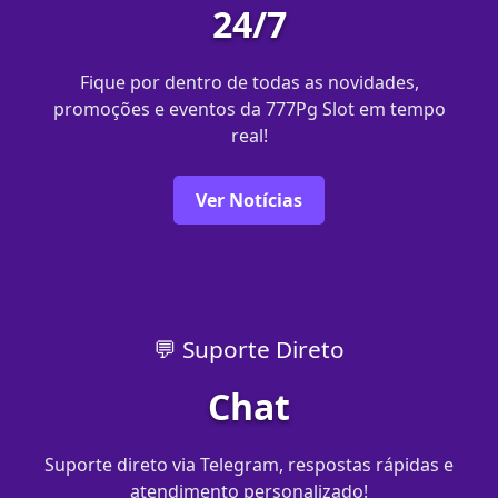
24/7
Fique por dentro de todas as novidades,
promoções e eventos da 777Pg Slot em tempo
real!
Ver Notícias
💬 Suporte Direto
Chat
Suporte direto via Telegram, respostas rápidas e
atendimento personalizado!