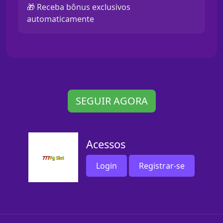
🎁 Receba bônus exclusivos
automaticamente
SEGUIR AGORA
Acessos
Login
Registrar-se