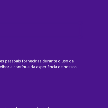
es pessoais fornecidas durante o uso de
elhoria contínua da experiência de nossos