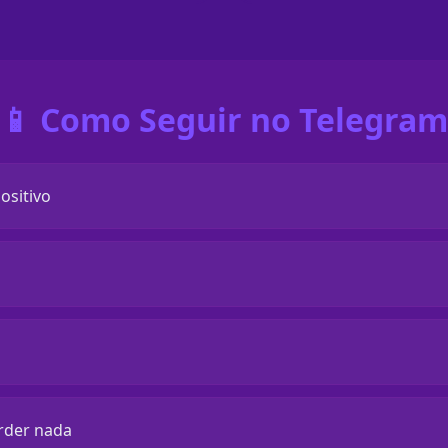
📱 Como Seguir no Telegram
ositivo
erder nada