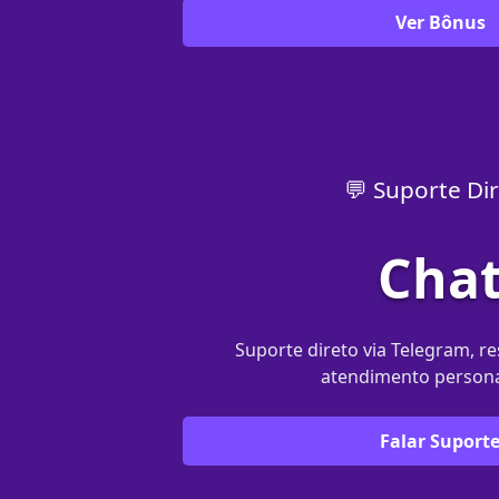
Ver Bônus
💬 Suporte Di
Cha
Suporte direto via Telegram, r
atendimento persona
Falar Suport