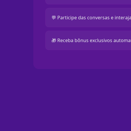
💬 Participe das conversas e interaj
🎁 Receba bônus exclusivos autom