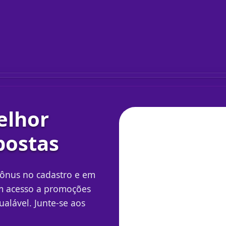
elhor
postas
ônus no cadastro e em
m acesso a promoções
ualável. Junte-se aos