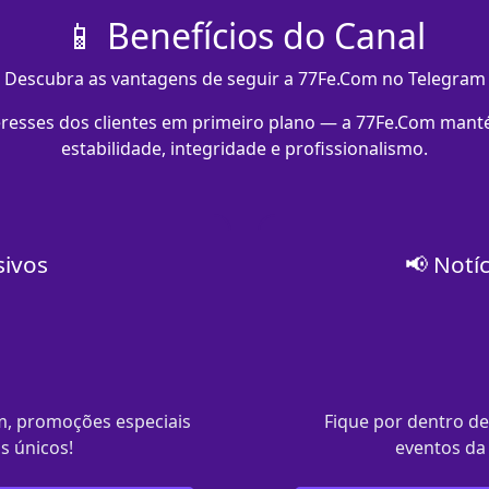
📱 Benefícios do Canal
Descubra as vantagens de seguir a 77Fe.Com no Telegram
nteresses dos clientes em primeiro plano — a 77Fe.Com ma
estabilidade, integridade e profissionalismo.
sivos
📢 Notí
m, promoções especiais
Fique por dentro d
s únicos!
eventos da