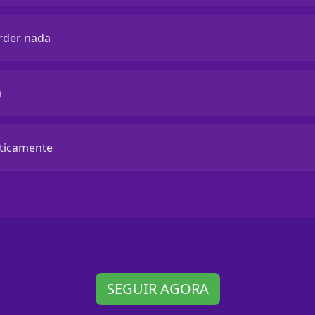
erder nada
a
aticamente
SEGUIR AGORA