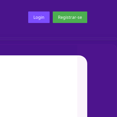
Login
Registrar-se