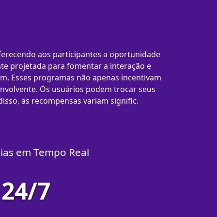
erecendo aos participantes a oportunidade
nte projetada para fomentar a interação e
am. Esses programas não apenas incentivam
envolvente. Os usuários podem trocar seus
isso, as recompensas variam signific.
cias em Tempo Real
24/7