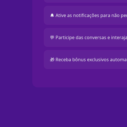
🔔 Ative as notificações para não p
💬 Participe das conversas e interaj
🎁 Receba bônus exclusivos autom