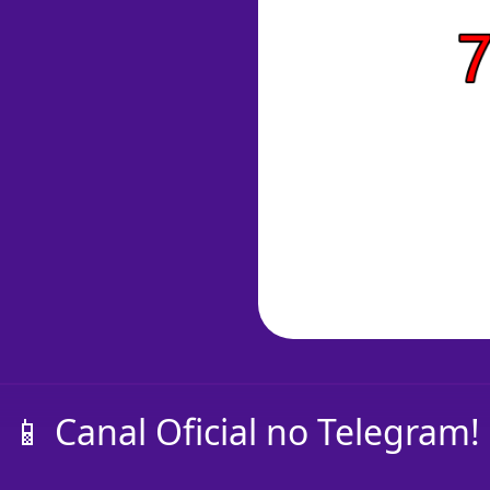
📱 Canal Oficial no Telegram!