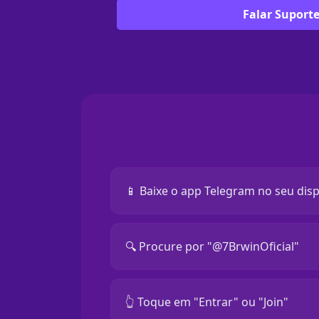
Falar Suport
📱 Baixe o app Telegram no seu disp
🔍 Procure por "@7BrwinOficial"
👆 Toque em "Entrar" ou "Join"