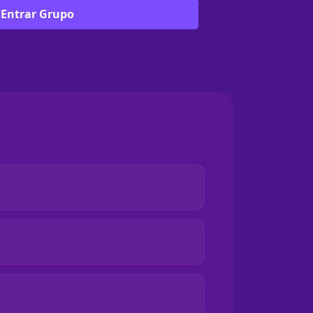
Entrar Grupo