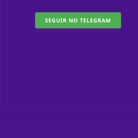
SEGUIR NO TELEGRAM