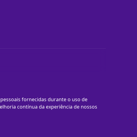
 pessoais fornecidas durante o uso de
elhoria contínua da experiência de nossos